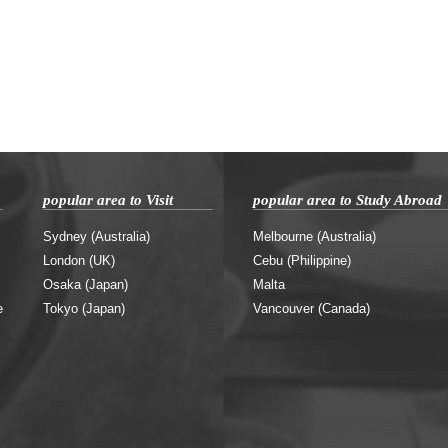
popular area to Visit
popular area to Study Abroad
Sydney (Australia)
Melbourne (Australia)
London (UK)
Cebu (Philippine)
Osaka (Japan)
Malta
e
Tokyo (Japan)
Vancouver (Canada)