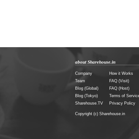
about Sharehouse.in
Company
How it Works
Team
FAQ (Visit)
Blog (Global)
FAQ (Host)
Blog (Tokyo)
Terms of Servic
Sharehouse.TV
Privacy Policy
Copyright (c) Sharehouse.in