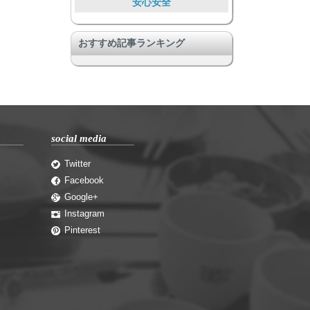
安心安全
ペットと暮らす
おすすめ記事ランキング
国際国流もできる
音楽好きに嬉しい
SOHOあり、仕事とつながる
大勢で暮らす大型物件
social media
その他ユニーク物件
クリエーターが集う場所
Twitter
Facebook
コミュニティのある暮らし
Google+
Instagram
Pinterest