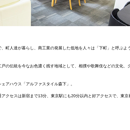
で、町人達が暮らし、商工業の発展した低地を人々は「下町」と呼ぶよ
江戸の伝統を今なお色濃く残す地域として、相撲や歌舞伎などの文化、
シェアハウス「アルファスタイル森下」。
アクセスは新宿まで13分、東京駅にも20分以内と好アクセスで、東京