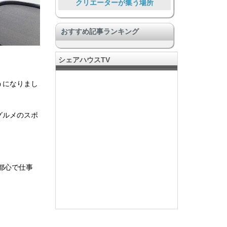
クリエーターが集う場所
プライバシー充実
おすすめ記事ランキング
その他ユニーク物件
趣味でつながる
シェアハウスTV
旅人、短期滞在者向け
うになりまし
SOHOあり、仕事とつながる
音楽好きに嬉しい
グルメのスポ
Food Lover
コミュニティのある暮らし
都心で仕事