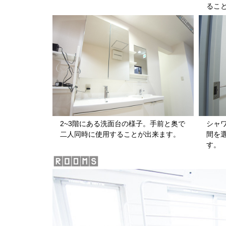
るこ
2~3階にある洗面台の様子。手前と奥で
シャ
二人同時に使用することが出来ます。
間を
す。