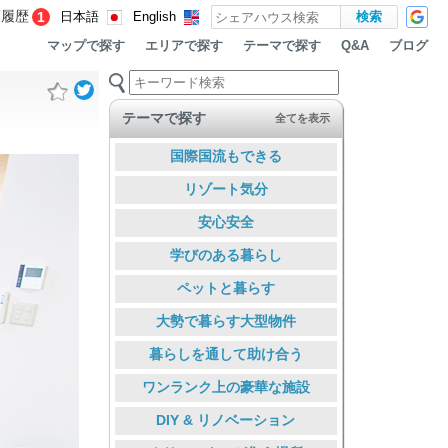
覧履歴
1
日本語
English
マップで探す
エリアで探す
テーマで探す
ブログ
Q&A
テーマで探す
全てを表示
国際国流もできる
リゾート気分
安心安全
学びのある暮らし
ペットと暮らす
大勢で暮らす大型物件
暮らしを通して助け合う
ワンランク上の豪華な施設
DIY & リノベーション