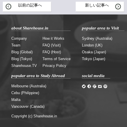
以前の記事へ
新しい記事へ
about Sharehouse.in
popular area to Visit
Company
How it Works
Sydney (Australia)
Team
FAQ (Visit)
London (UK)
Blog (Global)
FAQ (Host)
Osaka (Japan)
Blog (Tokyo)
Terms of Service
Tokyo (Japan)
Sharehouse.TV
Privacy Policy
popular area to Study Abroad
social media
Melbourne (Australia)
Cebu (Philippine)
Malta
Vancouver (Canada)
Copyright (c) Sharehouse.in