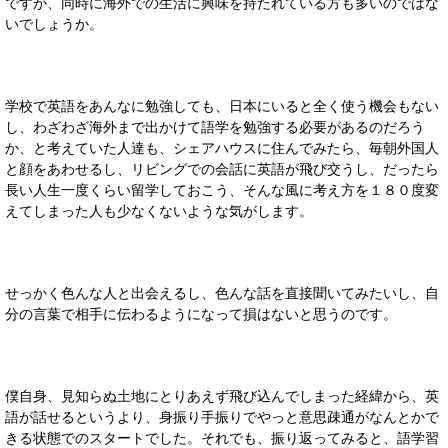
ですが、同時に海外での生活に興味を持たれている方も多いのではな
いでしょうか。
学校で英語をあんなに勉強しても、日本にいると全く使う機会もない
し、わざわざ海外まで出かけて語学を勉強する必要があるのだろう
か、と考えていた人達も、シェアハウスに住んでみたら、毎朝外国人
と顔をあわせるし、リビングでの会話に英語が飛び交うし、だったら
長い人生一度くらい留学しておこう、そんな風に考え方を１８０度変
えてしまった人も少なくないような気がします。
せっかく色んな人と出会えるし、色んな話を直接聞いてみたいし、自
分の言葉で相手に伝わるようになって損はないと思うのです。
僕自身、見知らぬ土地にとりあえず飛び込んでしまった経緯から、英
語が話せるというより、身振り手振りでやっと意思疎通がなんとかで
きる状態でのスタートでした。それでも、振り返ってみると、語学習