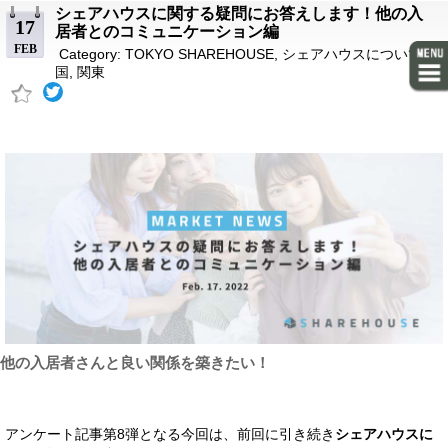
シェアハウスに関する疑問にお答えします！他の入
17
居者とのコミュニケーション編
FEB
Category:
TOKYO SHAREHOUSE
,
シェアハウスについて
,
全
国
,
関東
他の入居者さんと良い関係を築きたい！
アンケート記事第8弾となる今回は、前回に引き続き
シェアハウスに