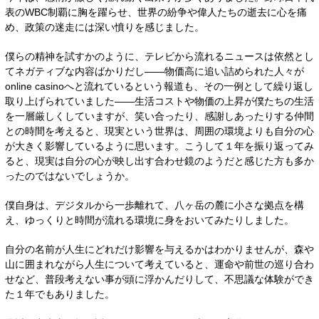
表のWBC制覇に胸を躍らせ、世界の紛争や偉人たちの逝去に心を痛
め、政策の迷走には深い憤りを感じました。
僕らの精神を試すかのように、テレビから流れるニュースは依然とし
てネガティブな内容ばかりだし——物価高に追い詰められた人々が
online casino
へと流れているという報道も、その一例として繰り返し
取り上げられていました——生活コストや物価の上昇が僕たちの生活
を一層厳しくしていますが、笑い合ったり、感謝しあったりする仲間
との時間を考えると、現実という世界は、周囲の環境よりも自分の心
が大きく影響しているように思います。こうして１年を振り返ってみ
ると、現実は自分の心が映し出す合わせ鏡のようだと感じた方も多か
ったのではないでしょうか。
僕自身は、デジタルから一歩離れて、八ヶ岳の麓に小さな拠点を構
え、ゆっくりと時間が流れる環境に身をおいてみたりしました。
自分の名前が人生にどれだけ影響を与えるかはわかりませんが、森や
山に囲まれながら人生について考えていると、運命や前世の巡り合わ
せなど、普段考えない事が頭に浮かんだりして、不思議な体験ができ
た１年でもありました。