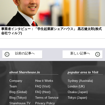
事業者インタビュー：「学生起業家シェアハウス」 黒石健太郎(株式
会社ウィルフ)
以前の記事へ
新しい記事へ
about Sharehouse.in
popular area to Visit
Company
How it Works
Sydney (Australia)
Team
FAQ (Visit)
London (UK)
Blog (Global)
FAQ (Host)
Osaka (Japan)
Blog (Tokyo)
Terms of Service
Tokyo (Japan)
Sharehouse.TV
Privacy Policy