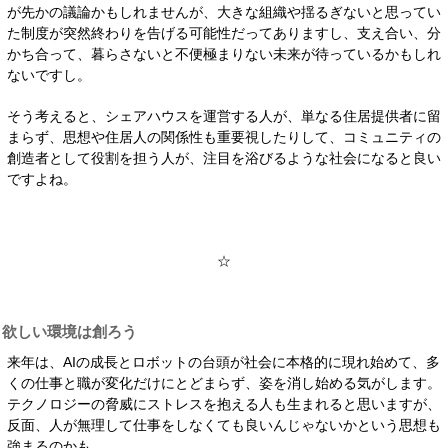
が先かの議論かもしれませんが、大きな組織や揺るぎないと思ってい
た制度が突然終わりを告げる可能性だってありますし、支え合い、分
かち合って、暮らさないと不便極まりない未来が待っているかもしれ
ないですし。
そう考えると、シェアハウスを運営する人が、単なる住居提供者に留
まらず、思想や住居人の関係性も重要視したりして、コミュニティの
創造者として役割を担う人が、注目を浴びるような社会になると良い
ですよね。
☆
欲しい環境は創ろう
来年は、AIの成長とロボットの台頭が社会に本格的に現れ始めて、多
くの仕事と職が変化だけにとどまらず、姿を消し始める気がします。
テクノロジーの脅威にストレスを抱える人も生まれると思いますが、
反面、人が無理して仕事をしなくても良いんじゃないかという思想も
強まるのかも。