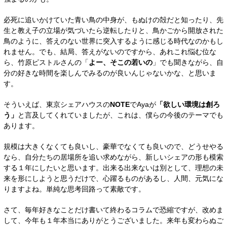
必死に追いかけていた青い鳥の中身が、もぬけの殻だと知ったり、先
生と教え子の立場が気づいたら逆転したりと、鳥かごから開放された
鳥のように、答えのない世界に突入するように感じる時代なのかもし
れません。でも、結局、答えがないのですから、あれこれ悩む位な
ら、竹原ピストルさんの「
よー、そこの若いの
」でも聞きながら、自
分の好きな時間を楽しんでみるのが良いんじゃないかな、と思いま
す。
そういえば、
東京シェアハウスの
NOTE
でAyaが
「欲しい環境は創ろ
う」
と言及してくれていましたが、これは、僕らの
今後のテーマでも
あります。
規模は大きくなくても良いし、豪華でなくても良いので、どうせやる
なら、自分たちの居場所を追い求めながら、新しいシェアの形も模索
する１年にしたいと思います。出来る出来ないは別として、理想の未
来を形にしようと思うだけで、心躍るものがあるし、人間、元気にな
りますよね。単純な思考回路って素敵です。
さて、毎年好きなことだけ書いて終わるコラムで恐縮ですが、改めま
して、今年も１年本当にありがとうございました。来年も変わらぬご