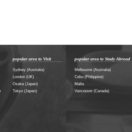
popular area to Visit
popular area to Study Abroad
Sydney (Australia)
Melbourne (Australia)
London (UK)
Cebu (Philippine)
Osaka (Japan)
Malta
e
Tokyo (Japan)
Vancouver (Canada)