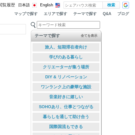
閲覧履歴
日本語
English
マップで探す
エリアで探す
テーマで探す
ブログ
Q&A
テーマで探す
全てを表示
旅人、短期滞在者向け
学びのある暮らし
クリエーターが集う場所
DIY & リノベーション
ワンランク上の豪華な施設
音楽好きに嬉しい
SOHOあり、仕事とつながる
暮らしを通して助け合う
国際国流もできる