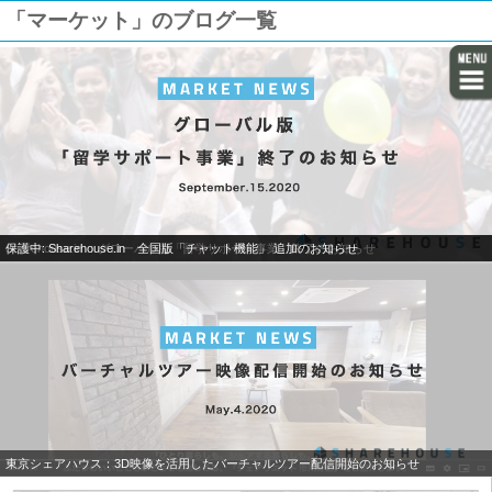
「マーケット」のブログ一覧
Sharehouse.in ：グローバル版「留学サポート事業」終了のお知らせ
保護中: Sharehouse.in 全国版「チャット機能」 追加のお知らせ
東京シェアハウス：3D映像を活用したバーチャルツアー配信開始のお知らせ