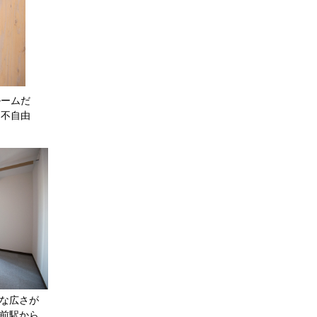
ルームだ
、不自由
な広さが
前駅から