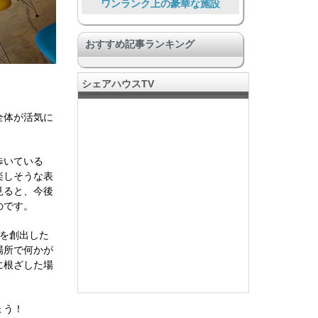
ワンランク上の豪華な施設
大勢で暮らす大型物件
おすすめ記事ランキング
その他ユニーク物件
SOHOあり、仕事とつながる
シェアハウスTV
旅人、短期滞在者向け
全体が活気に
趣味でつながる
プライバシー充実
歩いている
安心安全
楽しそうな表
見ると、今後
Food Lover
のです。
を創出した
場所で何かが
に根ざした場
ょう！