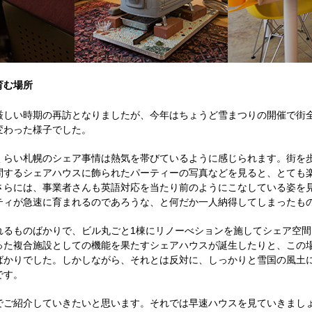
育む場所
厳しい時期の再訪となりましたが、今年はちょうど雪まつりの開催で街
変わった様子でした。
くらい札幌のシェア事情は熱気を帯びているように感じられます。街を
問するシェアハウスに飾られたパーティーの写真などを見ると、とても
さらには、事業者さんも英語対応を当たり前のようにこなしている姿を
ティが急速に育まれるのであろうな、と何だか一人納得してしまったも
れるものばかりで、ビル丸ごと1棟にリノーべションを施してシェア空間
った複合施設としての機能を果たすシェアハウスが誕生したりと、この
ばかりでした。しかしながら、それとは反対に、しっかりと雪国の風土
です。
でご紹介していきたいと思います。それでは早速ハウスを見ていきまし