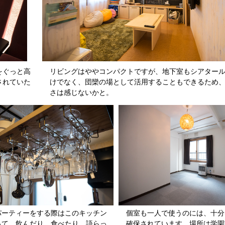
をぐっと高
リビングはややコンパクトですが、地下室もシアター
されていた
けでなく、団欒の場として活用することもできるため
さは感じないかと。
パーティーをする際はこのキッチン
個室も一人で使うのには、十分
って、飲んだり、食べたり、語らっ
確保されています。場所は学園