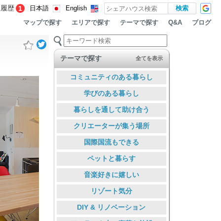
覧履歴
1
日本語
English
マップで探す
エリアで探す
テーマで探す
ブログ
Q&A
テーマで探す
全てを表示
コミュニティのある暮らし
学びのある暮らし
暮らしを通して助け合う
クリエーターが集う場所
国際国流もできる
ペットと暮らす
音楽好きに嬉しい
リゾート気分
DIY & リノベーション