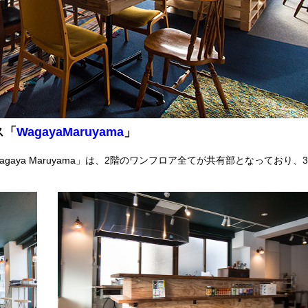
ス「
WagayaMaruyama
」
aya Maruyama」は、2階のワンフロア全てが共有部となっており、3