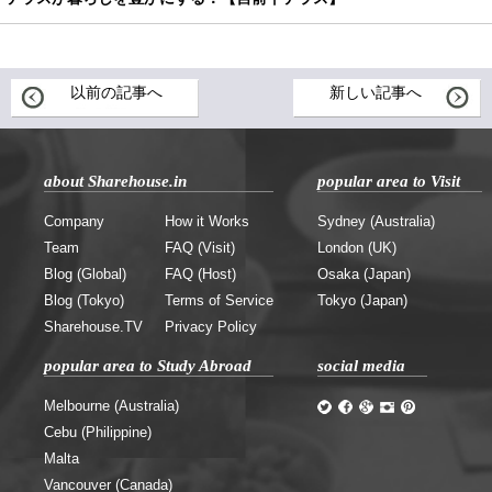
以前の記事へ
新しい記事へ
about Sharehouse.in
popular area to Visit
Company
How it Works
Sydney (Australia)
Team
FAQ (Visit)
London (UK)
Blog (Global)
FAQ (Host)
Osaka (Japan)
Blog (Tokyo)
Terms of Service
Tokyo (Japan)
Sharehouse.TV
Privacy Policy
popular area to Study Abroad
social media
Melbourne (Australia)
Cebu (Philippine)
Malta
Vancouver (Canada)