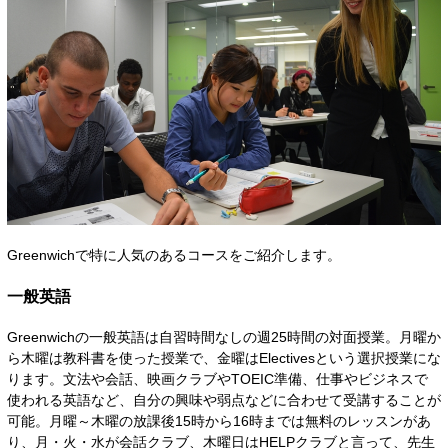
Greenwichで特に人気のあるコースをご紹介します。
一般英語
Greenwichの一般英語は自習時間なしの週25時間の対面授業。月曜か
ら木曜は教科書を使った授業で、金曜はElectivesという選択授業にな
ります。文法や会話、映画クラブやTOEIC準備、仕事やビジネスで
使われる英語など、自分の興味や弱点などに合わせて受講することが
可能。月曜～木曜の放課後15時から16時までは無料のレッスンがあ
り、月・火・水が会話クラブ、木曜日はHELPクラブと言って、先生