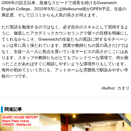
2005年の設立以来、急速なスピードで成長を続けるGreenwich
English College。2015年9月にはMelbourne校がOPEN予定。生徒の
満足度、そして口コミからも人気の高さが伺えます。
ただ英語を勉強するのではなく、必ず自分のスキルとして習得するよ
うに、徹底したアカデミックカウンセリングで個々の目標を明確にし
てくれるからこそ、Greenwichの生徒たちの英語に対するモチベーシ
ョンは常に高く保たれています。授業や教師たちの質の高さだけでは
なく、生徒一人一人に焦点を置いているサービスの高さがここにはあ
ります。スタッフや教師たちがとてもフレンドリーな環境で、何か困
ったことがあればすぐに相談しやすいような環境作りもしています。
海外が初めてという方にも、アットホームな雰囲気で馴染みやすい学
校の一つです。
/Author: カオリ
関連記事