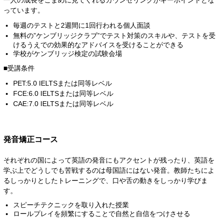
っています。
毎週のテストと2週間に1回行われる個人面談
無料の”ケンブリッジクラブ”でテスト対策のスキルや、テストを受
けるうえでの効果的なアドバイスを受けることができる
学校がケンブリッジ検定の試験会場
■受講条件
PET:5.0 IELTSまたは同等レベル
FCE:6.0 IELTSまたは同等レベル
CAE:7.0 IELTSまたは同等レベル
発音矯正コース
それぞれの国によって英語の発音にもアクセントが残ったり、英語を
学ぶ上でどうしでも苦戦するのは母国語にはない発音。教師たちによ
るしっかりとしたトレーニングで、口や舌の動きをしっかり学びま
す。
スピーチテクニックを取り入れた授業
ロールプレイを頻繁にすることで自然と自信をつけさせる