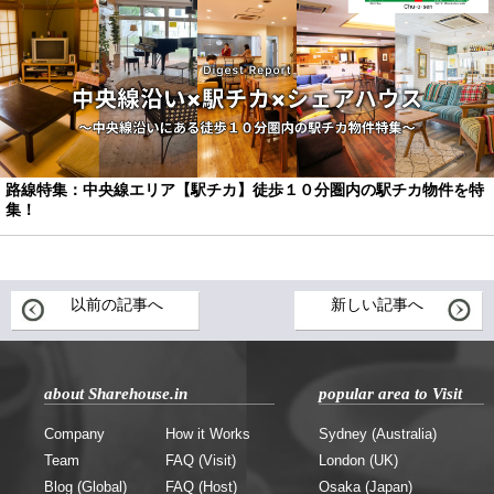
路線特集：中央線エリア【駅チカ】徒歩１０分圏内の駅チカ物件を特
集！
以前の記事へ
新しい記事へ
about Sharehouse.in
popular area to Visit
Company
How it Works
Sydney (Australia)
Team
FAQ (Visit)
London (UK)
Blog (Global)
FAQ (Host)
Osaka (Japan)