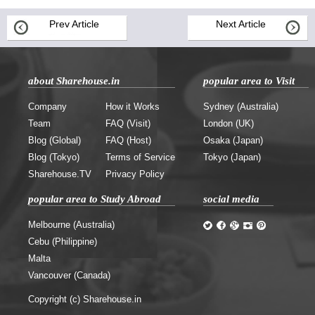
Prev Article
Next Article
about Sharehouse.in
popular area to Visit
Company
How it Works
Sydney (Australia)
Team
FAQ (Visit)
London (UK)
Blog (Global)
FAQ (Host)
Osaka (Japan)
Blog (Tokyo)
Terms of Service
Tokyo (Japan)
Sharehouse.TV
Privacy Policy
popular area to Study Abroad
social media
Melbourne (Australia)
Cebu (Philippine)
Malta
Vancouver (Canada)
Copyright (c) Sharehouse.in