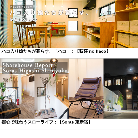
ハコ入り娘たちが暮らす、「ハコ」：【荻窪 no haco】
都心で味わうスローライフ：【Soras 東新宿】