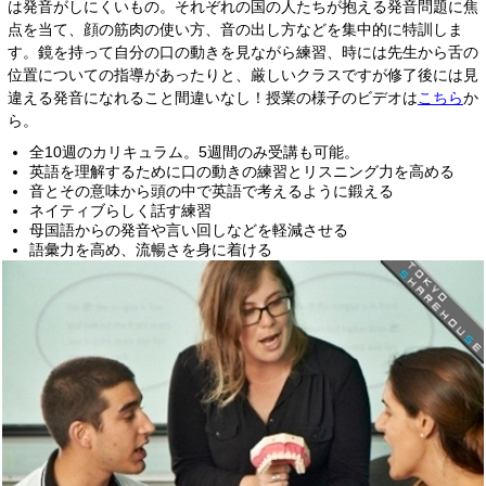
は発音がしにくいもの。それぞれの国の人たちが抱える発音問題に焦
点を当て、顔の筋肉の使い方、音の出し方などを集中的に特訓しま
す。鏡を持って自分の口の動きを見ながら練習、時には先生から舌の
位置についての指導があったりと、厳しいクラスですが修了後には見
違える発音になれること間違いなし！授業の様子のビデオは
こちら
か
ら。
全10週のカリキュラム。5週間のみ受講も可能。
英語を理解するために口の動きの練習とリスニング力を高める
音とその意味から頭の中で英語で考えるように鍛える
ネイティブらしく話す練習
母国語からの発音や言い回しなどを軽減させる
語彙力を高め、流暢さを身に着ける