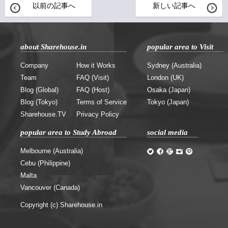
以前の記事へ
新しい記事へ
about Sharehouse.in
popular area to Visit
Company
How it Works
Sydney (Australia)
Team
FAQ (Visit)
London (UK)
Blog (Global)
FAQ (Host)
Osaka (Japan)
Blog (Tokyo)
Terms of Service
Tokyo (Japan)
Sharehouse.TV
Privacy Policy
popular area to Study Abroad
social media
Melbourne (Australia)
Cebu (Philippine)
Malta
Vancouver (Canada)
Copyright (c) Sharehouse.in