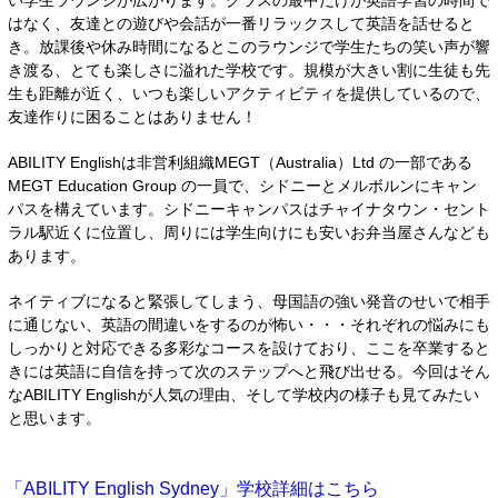
い学生ラウンジが広がります。クラスの最中だけが英語学習の時間で
はなく、友達との遊びや会話が一番リラックスして英語を話せると
き。放課後や休み時間になるとこのラウンジで学生たちの笑い声が響
き渡る、とても楽しさに溢れた学校です。規模が大きい割に生徒も先
生も距離が近く、いつも楽しいアクティビティを提供しているので、
友達作りに困ることはありません！
ABILITY Englishは非営利組織MEGT（Australia）Ltd の一部である
MEGT Education Group の一員で、シドニーとメルボルンにキャン
パスを構えています。シドニーキャンパスはチャイナタウン・セント
ラル駅近くに位置し、周りには学生向けにも安いお弁当屋さんなども
あります。
ネイティブになると緊張してしまう、母国語の強い発音のせいで相手
に通じない、英語の間違いをするのが怖い・・・それぞれの悩みにも
しっかりと対応できる多彩なコースを設けており、ここを卒業すると
きには英語に自信を持って次のステップへと飛び出せる。
今回はそん
なABILITY Englishが人気の理由、そして学校内の様子も見てみたい
と思います。
「ABILITY English Sydney」学校詳細はこちら