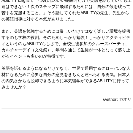
ABILITY English。「居心地のいい範囲内だけで英語を話していても上
達はできない！次のステップに飛躍するためには、自分の殻を破って
苦手を克服すること。」そう話してくれたABILITYの先生。先生から
の英語指導に対する本気がありました。
また、英語を勉強するためには厳しいだけではなく楽しい環境を提供
するのも学校の役割。そのためしっかり勉強！しっかりアクティビテ
ィというのもABILITYらしさで、全校生徒参加のクルーズパーティ、
カルチャーデイ（文化祭）、年間を通して生徒が一体となって盛り上
がるイベントも多いのが特徴です。
英語を話せるようになるだけでなく、世界で通用するグローバルな人
材になるために必要な自分の意見をきちんと述べられる勇気。日本人
の内気さからも脱却できるように本気留学ができるABILITYに行って
みませんか？
/Author: カオリ