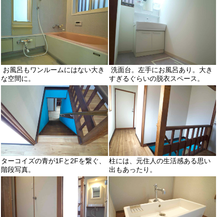
お風呂もワンルームにはない大き
洗面台。左手にお風呂あり。大き
な空間に。
すぎるぐらいの脱衣スペース。
ターコイズの青が1Fと2Fを繋ぐ、
柱には、元住人の生活感ある思い
階段写真。
出もあったり。