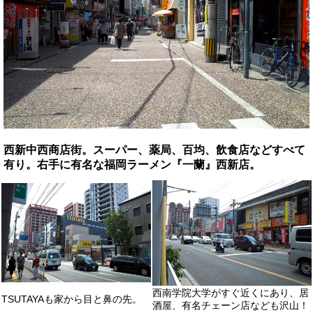
西新中西商店街。スーパー、薬局、百均、飲食店などすべて
有り。右手に有名な福岡ラーメン『一蘭』西新店。
西南学院大学がすぐ近くにあり、居
TSUTAYAも家から目と鼻の先。
酒屋、有名チェーン店なども沢山！