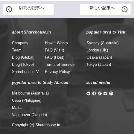
以前の記事へ
新しい記事へ
about Sharehouse.in
popular area to Visit
Company
How it Works
Sydney (Australia)
Team
FAQ (Visit)
London (UK)
Blog (Global)
FAQ (Host)
Osaka (Japan)
Blog (Tokyo)
Terms of Service
Tokyo (Japan)
Sharehouse.TV
Privacy Policy
popular area to Study Abroad
social media
Melbourne (Australia)
Cebu (Philippine)
Malta
Vancouver (Canada)
Copyright (c) Sharehouse.in