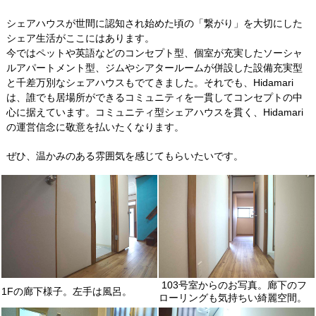
シェアハウスが世間に認知され始めた頃の「繋がり」を大切にした
シェア生活がここにはあります。
今ではペットや英語などのコンセプト型、個室が充実したソーシャ
ルアパートメント型、ジムやシアタールームが併設した設備充実型
と千差万別なシェアハウスもでてきました。それでも、Hidamari
は、誰でも居場所ができるコミュニティを一貫してコンセプトの中
心に据えています。コミュニティ型シェアハウスを貫く、Hidamari
の運営信念に敬意を払いたくなります。
ぜひ、温かみのある雰囲気を感じてもらいたいです。
103号室からのお写真。廊下のフ
1Fの廊下様子。左手は風呂。
ローリングも気持ちい綺麗空間。