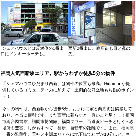
シェアハウスとは反対側の1番出
西新2番出口。商店街も目と鼻の
口にドンキーホーテも。
先。
福岡人気西新駅エリア。駅からわずか徒歩5分の物件
「シェアハウスひだまり西新」は物件の位置も最高。Hidamariが提
供しているコミュニティ力に加えて、圧倒的な好立地もお勧めポイン
ト！
今回の物件は、西新駅から徒歩5分。おまけに家と商店街は隣接して
おり、本当に便利です。また西新に暮らすと、良いこと尽くし！福岡
市総合図書館、福岡市博物館、福岡タワー、百道浜ビーチと行くべき
場所も豊富。しかもすべて、徒歩、自転車の距離です。また、福岡県
一番の繁華街、天神／中洲エリアへは地下鉄でわずか10分ほど。空