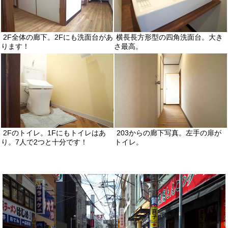
2F全体の廊下。2Fにも洗面台があ
横長長方形型の四角洗面台。大き
ります！
さ最高。
2Fのトイレ。1Fにもトイレはあ
203からの廊下写真。左手の扉が
り。7人で2つと十分です！
トイレ。