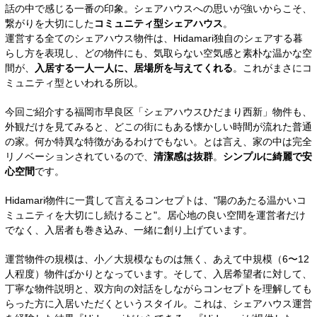
話の中で感じる一番の印象。シェアハウスへの思いが強いからこそ、
繋がりを大切にした
コミュニティ型シェアハウス
。
運営する全てのシェアハウス物件は、Hidamari独自のシェアする暮
らし方を表現し、どの物件にも、気取らない空気感と素朴な温かな空
間が、
入居する一人一人に、居場所を与えてくれる
。これがまさにコ
ミュニティ型といわれる所以。
今回ご紹介する福岡市早良区「シェアハウスひだまり西新」物件も、
外観だけを見てみると、どこの街にもある懐かしい時間が流れた普通
の家。何か特異な特徴があるわけでもない。とは言え、家の中は完全
リノベーションされているので、
清潔感は抜群
。
シンプルに綺麗で安
心空間
です。
Hidamari物件に一貫して言えるコンセプトは、"陽のあたる温かいコ
ミュニティを大切にし続けること"。居心地の良い空間を運営者だけ
でなく、入居者も巻き込み、一緒に創り上げています。
運営物件の規模は、小／大規模なものは無く、あえて中規模（6〜12
人程度）物件ばかりとなっています。そして、入居希望者に対して、
丁寧な物件説明と、双方向の対話をしながらコンセプトを理解しても
らった方に入居いただくというスタイル。これは、シェアハウス運営