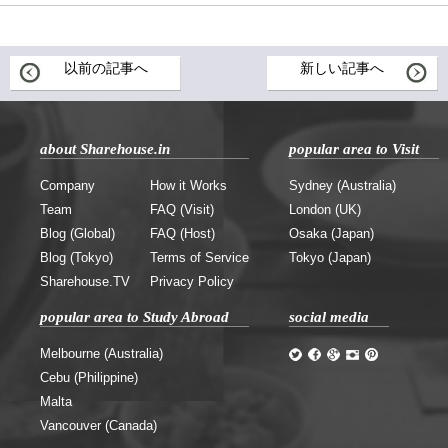
以前の記事へ
新しい記事へ
about Sharehouse.in
popular area to Visit
Company
How it Works
Sydney (Australia)
Team
FAQ (Visit)
London (UK)
Blog (Global)
FAQ (Host)
Osaka (Japan)
Blog (Tokyo)
Terms of Service
Tokyo (Japan)
Sharehouse.TV
Privacy Policy
popular area to Study Abroad
social media
Melbourne (Australia)
Cebu (Philippine)
Malta
Vancouver (Canada)