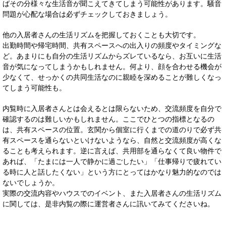
ばその分様々な生活音が聞こえてきてしまう可能性があります。騒音
問題が心配な場合は必ずチェックしておきましょう。
他の入居者さんの生活リズムを把握しておくことも大切です。
出勤時間や帰宅時間、共有スペースへの出入りの頻度やタイミングな
ど。あまりにも自分の生活リズムからズレているなら、お互いに生活
音が気になってしまうかもしれません。何より、顔を合わせる機会が
少なくて、せっかくの共同生活なのに親睦を深めることが難しくなっ
てしまう可能性も。
内覧時に入居者さんとは会えるとは限らないため、交流頻度を自分で
確認するのは難しいかもしれません。ここでひとつの指標となるの
は、共有スペースの位置。玄関から個室に行くまでの道のりで必ず共
有スペースを通らないといけないようなら、自然と交流頻度が高くな
ることも考えられます。逆に言えば、共用部を通らなくて良い物件で
あれば、「たまには一人で静かに過ごしたい」「仕事帰りで疲れてい
る時に人と話したくない」という方にとってはかなり魅力的なのでは
ないでしょうか。
実際の交流内容やハウスでのイベント、また入居者さんの生活リズム
に関しては、是非内覧の際に運営者さんに訊いてみてくださいね。