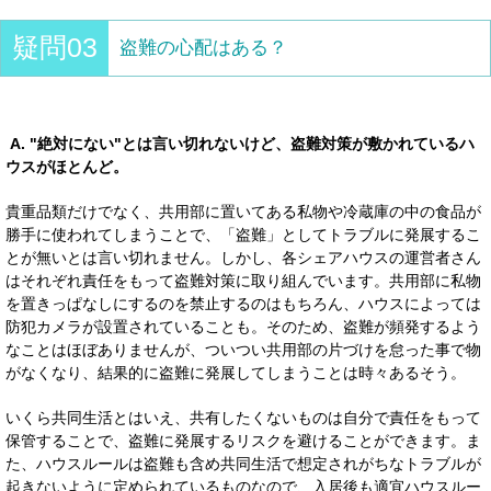
疑問03
盗難の心配はある？
A. "絶対にない"とは言い切れないけど、盗難対策が敷かれているハ
ウスがほとんど。
貴重品類だけでなく、共用部に置いてある私物や冷蔵庫の中の食品が
勝手に使われてしまうことで、「盗難」としてトラブルに発展するこ
とが無いとは言い切れません。しかし、各シェアハウスの運営者さん
はそれぞれ責任をもって盗難対策に取り組んでいます。共用部に私物
を置きっぱなしにするのを禁止するのはもちろん、ハウスによっては
防犯カメラが設置されていることも。そのため、盗難が頻発するよう
なことはほぼありませんが、ついつい共用部の片づけを怠った事で物
がなくなり、結果的に盗難に発展してしまうことは時々あるそう。
いくら共同生活とはいえ、共有したくないものは自分で責任をもって
保管することで、盗難に発展するリスクを避けることができます。ま
た、ハウスルールは盗難も含め共同生活で想定されがちなトラブルが
起きないように定められているものなので、入居後も適宜ハウスルー