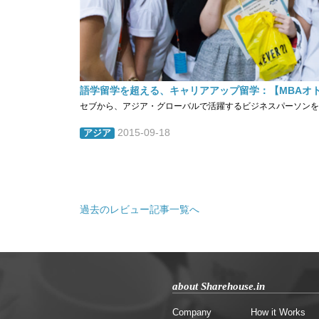
語学留学を超える、キャリアアップ留学：【MBAオ
セブから、アジア・グローバルで活躍するビジネスパーソンを育成！！ MBA（
2015-09-18
アジア
過去のレビュー記事一覧へ
about Sharehouse.in
Company
How it Works