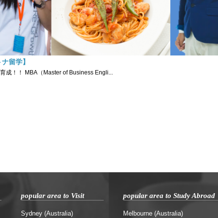
トナ留学】
Master of Business Engli...
popular area to Visit
popular area to Study Abroad
Sydney (Australia)
Melbourne (Australia)