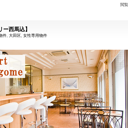
閲
リー西馬込】
物件
,
大田区
,
女性専用物件