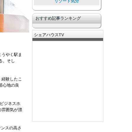
リゾート気分
音楽好きに嬉しい
おすすめ記事ランキング
DIY & リノベーション
旅人、短期滞在者向け
シェアハウスTV
ペットと暮らす
趣味でつながる
ようやく駅ま
安心安全
る。そし
国際国流もできる
プライバシー充実
、経験したこ
居心地の良
ビジネスホ
の雰囲気が漂
マンスの高さ