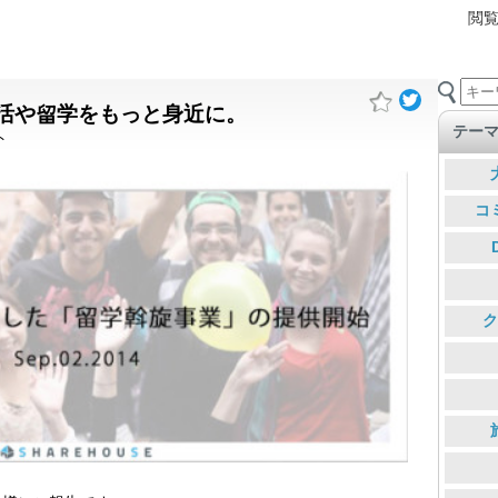
閲
活や留学をもっと身近に。
テー
ト
コ
ク