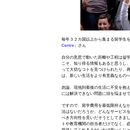
毎年３２カ国以上から集まる留学生
Centre
」さん
自分の意思で動いた距離や工程は留
こそ、知り得る情報もあると思うし
って大切なコトを見つけられたり、
は、新しい生活をより有意義なもの
勿論、現地到着後の生活に不安を抱
には解決できない問題に頭を悩ませ
ですので、留学費用を最低限抑えな
法はないだろうか、どんなサービス
べき方向性を見いだそうとしてきま
トや教育機関の担当者だけでなく、
提供してくれる人がいれば良いんじ