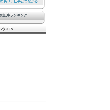
HOあり、仕事とつながる
その他ユニーク物件
め記事ランキング
プライバシー充実
らしを通して助け合う
ハウスTV
音楽好きに嬉しい
安心安全
ペットと暮らす
Food Lover
ンランク上の豪華な施設