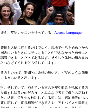
を迎え、英語レッスンを行っている「
Access Language
学費用を大幅に抑えるだけでなく、現地で生活を始めたから
、国内にいるときには見つけることができなかった自分にと
再認識できることだってあるはず。そうした体験の積み重ね
へとつなげてくれるとも信じています。
える方もいれば、期間的に余裕の無い方、ビザのような簡単
ている方もいると思います。
がら、それでいて、抱えている方の不安や悩みを払拭する方
を提供すれば良いのだろう、とみんなで考えて僕らの活動す
した。結果、留学先を検討している街には、宿泊施設のホス
必要に応じて、直接相談ができる方や、アドバイスや情報を
ゃないか、つまり、街ごとに「コンシェルジェ」として、