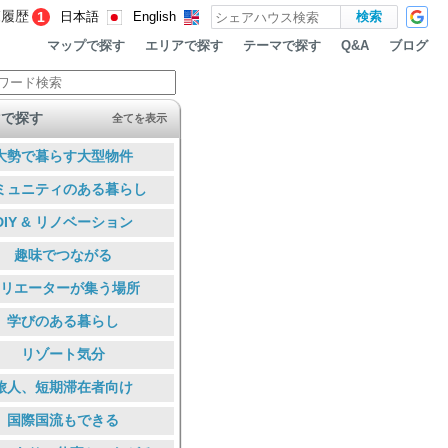
覧履歴
1
日本語
English
マップで探す
エリアで探す
テーマで探す
ブログ
Q&A
マで探す
全てを表示
大勢で暮らす大型物件
ミュニティのある暮らし
DIY & リノベーション
趣味でつながる
リエーターが集う場所
学びのある暮らし
リゾート気分
旅人、短期滞在者向け
国際国流もできる