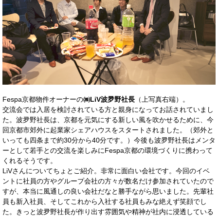
Fespa京都物件オーナーの
㈱LiV波夛野社長
（上写真右端）。
交流会では入居を検討されている方と親身になってお話されていまし
た。波夛野社長は、京都を元気にする新しい風を吹かせるために、今
回京都市郊外に起業家シェアハウスをスタートされました。（郊外と
いっても四条まで約30分から40分です。）今後も波夛野社長はメンタ
ーとして若手との交流を楽しみにFespa京都の環境づくりに携わって
くれるそうです。
LiVさんについてちょとご紹介。非常に面白い会社です。今回のイベ
ントに社員の方やグループ会社の方々が数名だけ参加されていたので
すが、本当に風通しの良い会社だなと勝手ながら思いました。先輩社
員も新入社員、そしてこれから入社する社員もみな絶えず笑顔でし
た。きっと波夛野社長が作り出す雰囲気や精神が社内に浸透している