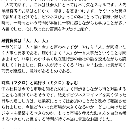
「人前で話す」。これは社会人にとっては不可欠なスキルです。大先
輩経営者のお話はとにかく、聴き手を惹きつけます。そういった視点
で参加するだけでも、ビジネスひよっこの私にとっては有難い限りの
時間。一時間という時間が本当に一瞬に感じながらも学ぶことが多い
内容でした。心に残ったお言葉を3つだけご紹介。
経営資源は「人、人、人」
一般的には「人・物・金」と言われますが、やはり「人」が間違いな
く大事な要素である。確かによく「人」が一番大事だということは聞
きますが、非常にわかり易く現在進行形の会社の話を交えながらも説
明してくれました。良い人が持ってくる「物」や「お金」は質が高く
商売が継続し、意味があるものである。
時流（マクロ）と流行り（ミクロ）をよむ
中西社長は今でも市場を知るためによく街歩きしながら街と対話する
ことを心掛けているそうです。絶えずビジネスマインドを高く保った
日常の過ごし方は、起業家にとっては必須のことだと改めて確認させ
られました。今後どういった市場が大きくなるのか、どこに向けたビ
ジネスを構築するべきなのか、もっと市場を考えた動き方を自分も考
えるべきだなと反省する時間が持て本当に貴重なお話でした。