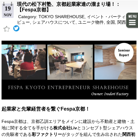
現代の松下村塾、京都起業家達の溜まり場！：
19
【Fespa京都】
NOV
Category:
TOKYO SHAREHOUSE
,
イベント・パーティーレ
ビュー
,
シェアハウスについて
,
ユニーク物件
,
全国
,
関西
起業家と先輩経営者を繋ぐFespa京都！
Fespa京都は、京都乙訓エリアをメインに建設から不動産と建物・土
地に関する全てを手がける
株式会社Liv
とコンセプト型シェアハウス
の先駆者である
彩ファクトリー
がタッグを組んで生み出された
関西初