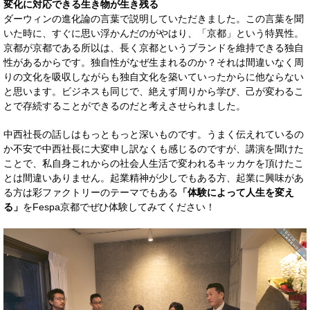
変化に対応できる生き物が生き残る
ダーウィンの進化論の言葉で説明していただきました。この言葉を聞
いた時に、すぐに思い浮かんだのがやはり、「京都」という特異性。
京都が京都である所以は、長く京都というブランドを維持できる独自
性があるからです。独自性がなぜ生まれるのか？それは間違いなく周
りの文化を吸収しながらも独自文化を築いていったからに他ならない
と思います。ビジネスも同じで、絶えず周りから学び、己が変わるこ
とで存続することができるのだと考えさせられました。
中西社長の話しはもっともっと深いものです。うまく伝えれているの
か不安で中西社長に大変申し訳なくも感じるのですが、講演を聞けた
ことで、私自身これからの社会人生活で変われるキッカケを頂けたこ
とは間違いありません。起業精神が少しでもある方、起業に興味があ
る方は彩ファクトリーのテーマでもある
「体験によって人生を変え
る」
をFespa京都でぜひ体験してみてください！