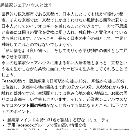
起業家シェアハウスとは？
世界的な観光都市である京都は、日本人にとっても絶えず憧れの都
市。そんな京都では、京都でしか出くわせない風情ある四季の彩りに
日本人としてのイデオロギーを感じることができます。一方で不思議
と京都には周りの変化を柔軟に受け入れ、独自性へと変化させている
力も感じれます。だからこそ、長らく日本の中心の都として、世界と
対峙してこれたのではないでしょうか。
「良い物をより良い物へ」、そして周りから学び独自の個性として昇
華させる京都力。
今回の起業家シェアハウスに集まる熱い入居者達もきっと、京都とい
う地を生かしながら柔軟に面白いサービスを生み出してくれることで
しょう。
Fespa京都は、阪急線東向日町駅から徒歩13分、JR線から徒歩20分
に位置し、京都中心地の四条まで約30分から40分。京都都心から少し
離れた郊外ですが、生活圏としては住み心地の良い地域に。お家の周
りには京都らしい竹林もございます。そして、起業家シェアハウスな
らではの
ソフト面の特徴
がなんと言っても気になるところ。以下ソフ
ト面のポイント。
起業家マインドを持つ31名が集結する密なコミュニティ
専用Facebookグループで質の高い情報交換