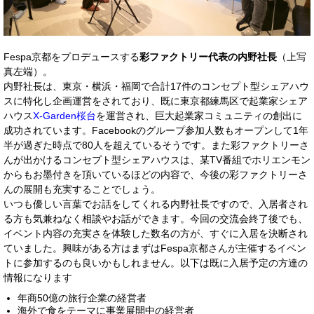
Fespa京都をプロデュースする
彩ファクトリー代表の内野社長
（上写
真左端）。
内野社長は、東京・横浜・福岡で合計17件のコンセプト型シェアハウ
スに特化し企画運営をされており、既に東京都練馬区で起業家シェア
ハウス
X-Garden桜台
を運営され、巨大起業家コミュニティの創出に
成功されています。Facebookのグループ参加人数もオープンして1年
半が過ぎた時点で80人を超えているそうです。また彩ファクトリーさ
んが出かけるコンセプト型シェアハウスは、某TV番組でホリエンモン
からもお墨付きを頂いているほどの内容で、今後の彩ファクトリーさ
んの展開も充実することでしょう。
いつも優しい言葉でお話をしてくれる内野社長ですので、入居者され
る方も気兼ねなく相談やお話ができます。今回の交流会終了後でも、
イベント内容の充実さを体験した数名の方が、すぐに入居を決断され
ていました。興味がある方はまずはFespa京都さんが主催するイベン
トに参加するのも良いかもしれません。以下は既に入居予定の方達の
情報になります
年商50億の旅行企業の経営者
海外で食をテーマに事業展開中の経営者