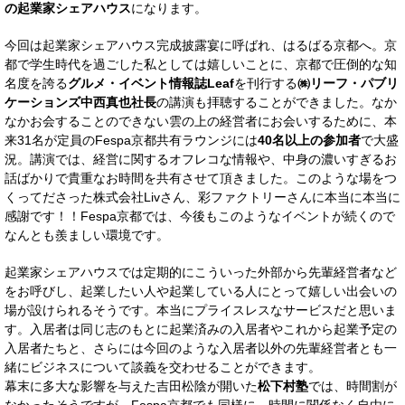
の起業家シェアハウス
になります。
今回は起業家シェアハウス完成披露宴に呼ばれ、はるばる京都へ。京
都で学生時代を過ごした私としては嬉しいことに、京都で圧倒的な知
名度を誇る
グルメ・イベント情報誌Leaf
を刊行する
㈱リーフ・パブリ
ケーションズ中西真也社長
の講演も拝聴することができました。なか
なかお会することのできない雲の上の経営者にお会いするために、本
来31名が定員のFespa京都共有ラウンジには
40名以上の参加者
で大盛
況。講演では、経営に関するオフレコな情報や、中身の濃いすぎるお
話ばかりで貴重なお時間を共有させて頂きました。このような場をつ
くってださった株式会社Livさん、彩ファクトリーさんに本当に本当に
感謝です！！Fespa京都では、今後もこのようなイベントが続くので
なんとも羨ましい環境です。
起業家シェアハウスでは定期的にこういった外部から先輩経営者など
をお呼びし、起業したい人や起業している人にとって嬉しい出会いの
場が設けられるそうです。本当にプライスレスなサービスだと思いま
す。入居者は同じ志のもとに起業済みの入居者やこれから起業予定の
入居者たちと、さらには今回のような入居者以外の先輩経営者とも一
緒にビジネスについて談義を交わせることができます。
幕末に多大な影響を与えた吉田松陰が開いた
松下村塾
では、時間割が
なかったそうですが、Fespa京都でも同様に、時間に関係なく自由に