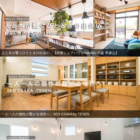
人と木が繋ぐひとときの出会い：【絆家シェアハウス-hitotoki-大阪 帝塚山】
一人一人の個性が繋がる場所へ：SEN OSAKA by TESEN