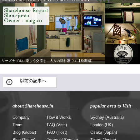
リーズナブルに楽しく交流を、大人の隠れ家で：【松寿園】
以前の記事へ
about Sharehouse.in
popular area to Visit
Company
How it Works
Sydney (Australia)
Team
FAQ (Visit)
London (UK)
Blog (Global)
FAQ (Host)
Osaka (Japan)
Blog (Tokyo)
Terms of Service
Tokyo (Japan)