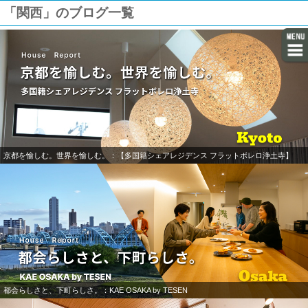
「関西」のブログ一覧
京都を愉しむ。世界を愉しむ。：【多国籍シェアレジデンス フラットボレロ浄土寺】
都会らしさと、下町らしさ。：KAE OSAKA by TESEN