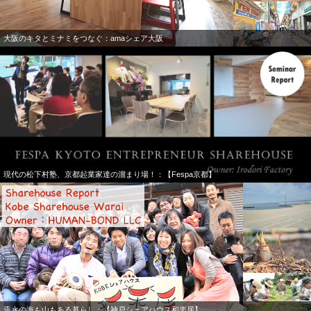
大阪のキタとミナミをつなぐ：amaシェア大阪
現代の松下村塾、京都起業家達の溜まり場！：【Fespa京都】
垂水の海も山もある暮らし：【神戸シェアハウス和楽居】