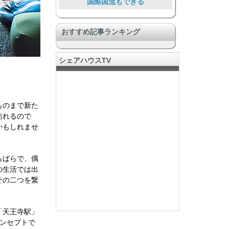
国際国流もできる
大勢で暮らす大型物件
おすすめ記事ランキング
DIY & リノベーション
ワンランク上の豪華な施設
シェアハウスTV
SOHOあり、仕事とつながる
安心安全
学びのある暮らし
ものまで新た
訪れるので
コミュニティのある暮らし
かもしれませ
その他ユニーク物件
らばらで、偶
の生活では出
その二つを繋
「天王寺駅」
ンセプトで