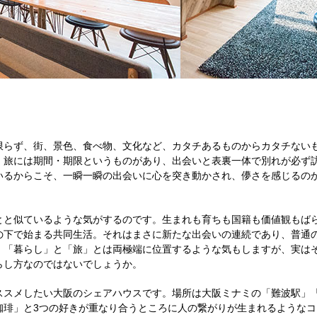
限らず、街、景色、食べ物、文化など、カタチあるものからカタチない
、旅には期間・期限というものがあり、出会いと表裏一体で別れが必ず
いるからこそ、一瞬一瞬の出会いに心を突き動かされ、儚さを感じるの
とと似ているような気がするのです。生まれも育ちも国籍も価値観もば
の下で始まる共同生活。それはまさに新たな出会いの連続であり、普通
。「暮らし」と「旅」とは両極端に位置するような気もしますが、実は
らし方なのではないでしょうか。
ススメしたい大阪のシェアハウスです。場所は大阪ミナミの「難波駅」
珈琲」と3つの好きが重なり合うところに人の繋がりが生まれるようなコ