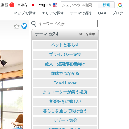
覧履歴
1
日本語
English
マップで探す
エリアで探す
テーマで探す
ブログ
Q&A
テーマで探す
全てを表示
ペットと暮らす
プライバシー充実
旅人、短期滞在者向け
趣味でつながる
Food Lover
クリエーターが集う場所
音楽好きに嬉しい
暮らしを通して助け合う
リゾート気分