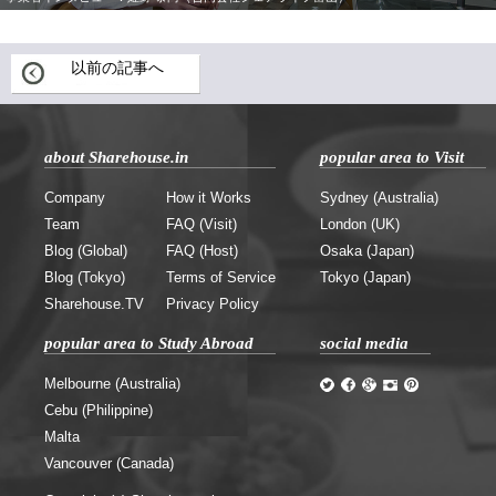
以前の記事へ
about Sharehouse.in
popular area to Visit
Company
How it Works
Sydney (Australia)
Team
FAQ (Visit)
London (UK)
Blog (Global)
FAQ (Host)
Osaka (Japan)
Blog (Tokyo)
Terms of Service
Tokyo (Japan)
Sharehouse.TV
Privacy Policy
popular area to Study Abroad
social media
Melbourne (Australia)
Cebu (Philippine)
Malta
Vancouver (Canada)