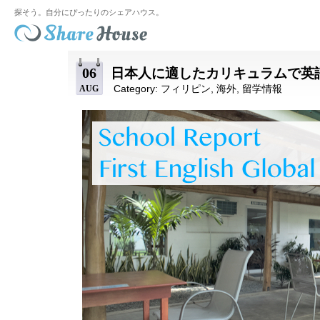
探そう。自分にぴったりのシェアハウス。
06
日本人に適したカリキュラムで英語力UP：【F
Category:
フィリピン
,
海外
,
留学情報
AUG