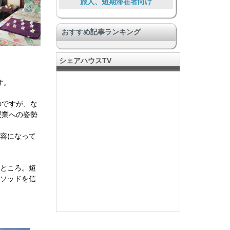
旅人、短期滞在者向け
リゾート気分
おすすめ記事ランキング
SOHOあり、仕事とつながる
ペットと暮らす
シェアハウスTV
大勢で暮らす大型物件
す。
プライバシー充実
ワンランク上の豪華な施設
のですが、な
授業への姿勢
国際国流もできる
内容になって
暮らしを通して助け合う
いところ。短
メソッドを信
。