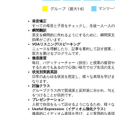
発音矯正
すべての母音と子音をチェックし、生徒一人一人の
瞬間翻訳
英文を瞬間的に作れるようにするために、瞬間英文
効果がございます。
VOAリスニング/スピーキング
ニュースを理解したり、記事を要約して話す授業。
双方を磨けるプログラムです。
徹底復習
毎日、バディティーチャー（担任）と授業の復習や
するためでもあるので心強い味方でセブ生活の支え
状況別実践英語
日常のあらゆる状況を想定し、様々な表現を学びま
なります。
討論クラス
グルーブクラス内で賛成派と反対派に分かれ、与え
をつけることが目的です。
プレゼンテーション
人前で自信をもって話せるようになるため、様々な
Useful Expression（イディオム強化クラス）
徹底的にイディオム表現を学び、より実用的な表現