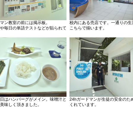
マン教室の前には掲示板。
校内にある売店です。一通りの生
や毎日の単語テストなどが貼られて
こちらで揃います。
日はハンバーグがメイン。味噌汁と
24hガードマンが生徒の安全のた
美味しく頂きました。
くれています。