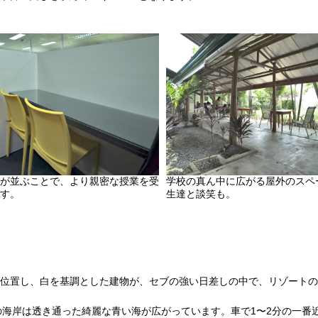
が並ぶことで、より親密な授業を受
学校の真ん中に広がる屋外のスペ
す。
生達と談笑も。
に位置し、白を基調とした建物が、セブの強い日差しの中で、リゾート
海岸は透き通った綺麗な青い海が広がっています。車で1〜2分の一番