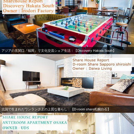
アジアの玄関口『福岡』で文化交流シェア生活：【Discovery Hakata South】
北国で生まれたワンランク上の上質な暮らし：【D-room share札幌白石】