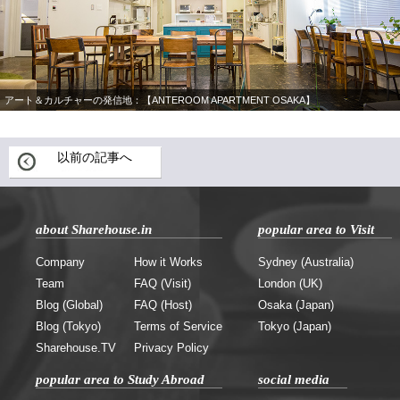
アート＆カルチャーの発信地：【ANTEROOM APARTMENT OSAKA】
以前の記事へ
about Sharehouse.in
popular area to Visit
Company
How it Works
Sydney (Australia)
Team
FAQ (Visit)
London (UK)
Blog (Global)
FAQ (Host)
Osaka (Japan)
Blog (Tokyo)
Terms of Service
Tokyo (Japan)
Sharehouse.TV
Privacy Policy
popular area to Study Abroad
social media