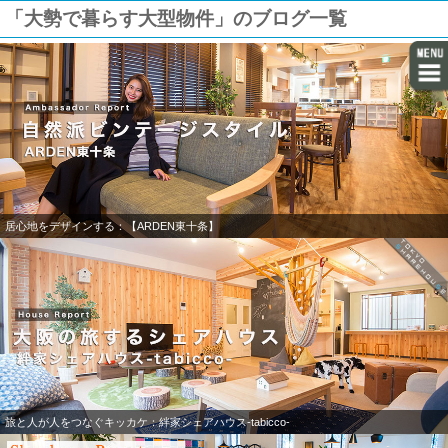
「大勢で暮らす大型物件」のブログ一覧
居心地をデザインする：【ARDEN東十条】
旅と人が人をつなぐキッカケ：絆家シェアハウス-tabicco-