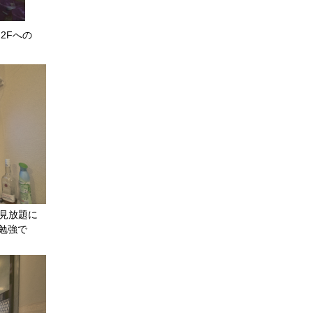
2Fへの
も見放題に
勉強で