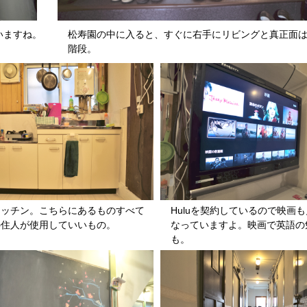
いますね。
松寿園の中に入ると、すぐに右手にリビングと真正面は
階段。
キッチン。こちらにあるものすべて
Huluを契約しているので映画
の住人が使用していいもの。
なっていますよ。映画で英語の
も。