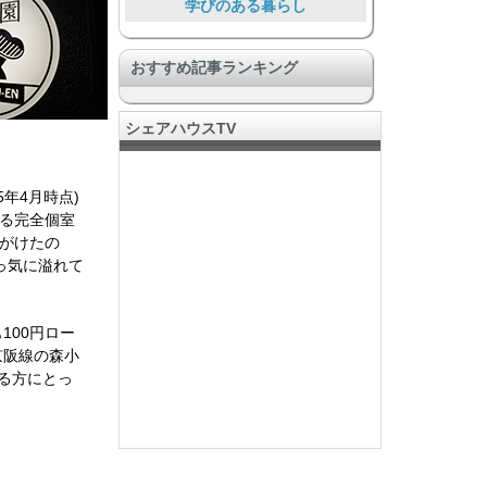
学びのある暮らし
大勢で暮らす大型物件
おすすめ記事ランキング
クリエーターが集う場所
Food Lover
シェアハウスTV
安心安全
DIY & リノベーション
年4月時点)
その他ユニーク物件
いる完全個室
手がけたの
ペットと暮らす
っ気に溢れて
ワンランク上の豪華な施設
00円ロー
京阪線の森小
る方にとっ