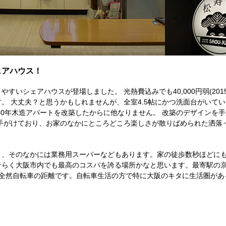
ェアハウス！
いシェアハウスが登場しました。 光熱費込みでも40,000円弱(2015
。 大丈夫？と思うかもしれませんが、全室4.5帖にかつ洗面台がいて
40年木造アパートを改築したからに他なりません。 改築のデザインを
べて手がけており、お家のなかにところどころ楽しさが散りばめられた洒落
、そのなかには業務用スーパーなどもあります。家の徒歩数秒ほどにも1
そらく大阪市内でも最高のコスパを誇る場所かなと思います。最寄駅の
は全然自転車の距離です。自転車生活の方で特に大阪のキタに生活圏があ