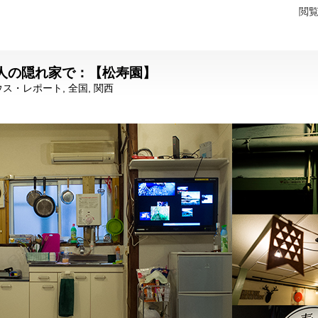
閲
人の隠れ家で：【松寿園】
ウス・レポート
,
全国
,
関西