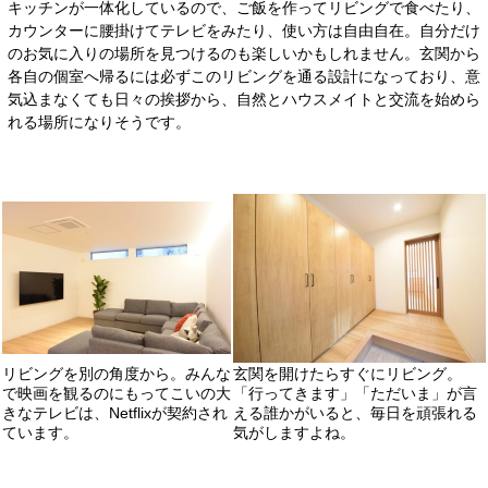
キッチンが一体化しているので、ご飯を作ってリビングで食べたり、
カウンターに腰掛けてテレビをみたり、使い方は自由自在。自分だけ
のお気に入りの場所を見つけるのも楽しいかもしれません。玄関から
各自の個室へ帰るには必ずこのリビングを通る設計になっており、意
気込まなくても日々の挨拶から、自然とハウスメイトと交流を始めら
れる場所になりそうです。
リビングを別の角度から。みんな
玄関を開けたらすぐにリビング。
で映画を観るのにもってこいの大
「行ってきます」「ただいま」が言
きなテレビは、Netflixが契約され
える誰かがいると、毎日を頑張れる
ています。
気がしますよね。