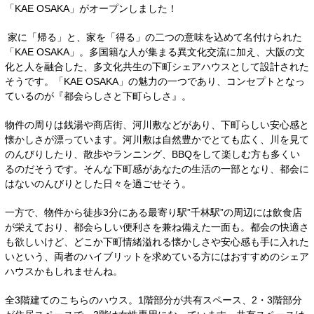
「KAE OSAKA」がオープンしました！
家に「帰る」と、家を「得る」の二つの意味を込めて名付けられた
「KAE OSAKA」。多国籍な人が集まる異文化交流に加え、大阪の文
化と人を融合した、多文化共生の下町シェアハウスとして設計された
そうです。「KAE OSAKA」の魅力の一つであり、コンセプトとなっ
ているのが『都会らしさと下町らしさ』。
物件の周りは銭湯や商店街、河川敷などがあり、下町らしい安心感と
懐かしさが漂っています。河川敷は自然豊かでとても広く、川を見て
のんびりしたり、散歩やランニング、BBQをして楽しむ方も多くい
るのだそうです。そんな下町感があなたの生活の一部となり、都会に
はないのんびりとした日々を過ごせそう。
一方で、物件から徒歩3分にある最寄り駅”千林駅”の周辺には飲食店
が栄えており、都会らしい便利さを兼ね備えた一面も。都会の快適さ
も欲しいけど、どこか下町情緒溢れる懐かしさや安心感も手に入れた
いという、両者のハイブリットを求めている方にはおすすめのシェア
ハウスかもしれませんね。
全3階建てのこちらのハウス。1階部分が共有スペース、2・3階部分