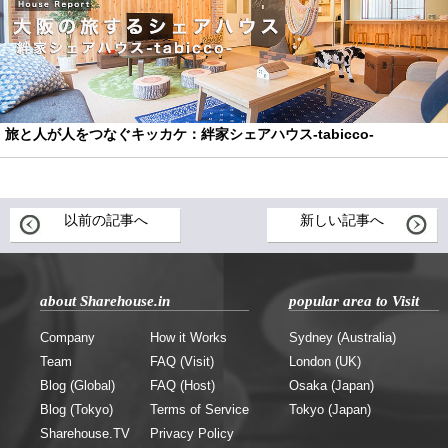
旅と人が人をつなぐキッカケ：絆家シェアハウス-tabicco-
以前の記事へ
新しい記事へ
about Sharehouse.in
popular area to Visit
Company
How it Works
Sydney (Australia)
Team
FAQ (Visit)
London (UK)
Blog (Global)
FAQ (Host)
Osaka (Japan)
Blog (Tokyo)
Terms of Service
Tokyo (Japan)
Sharehouse.TV
Privacy Policy