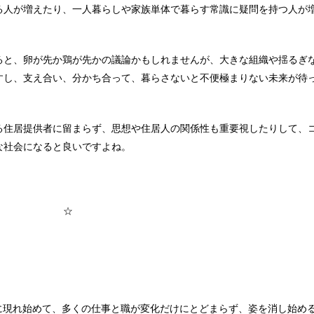
る人が増えたり、一人暮らしや家族単体で暮らす常識に疑問を持つ人が
ると、卵が先か鶏が先かの議論かもしれませんが、大きな組織や揺るぎ
すし、支え合い、分かち合って、暮らさないと不便極まりない未来が待
る住居提供者に留まらず、思想や住居人の関係性も重要視したりして、
な社会になると良いですよね。
☆
に現れ始めて、多くの仕事と職が変化だけにとどまらず、姿を消し始め