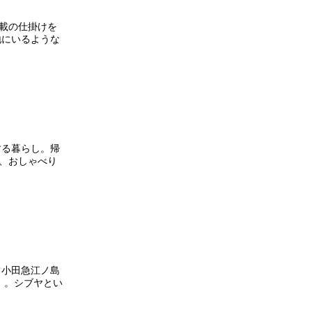
載の仕掛けを
地にいるような
する暮らし。帰
、おしゃべり
、小田急江ノ島
」。シブヤとい