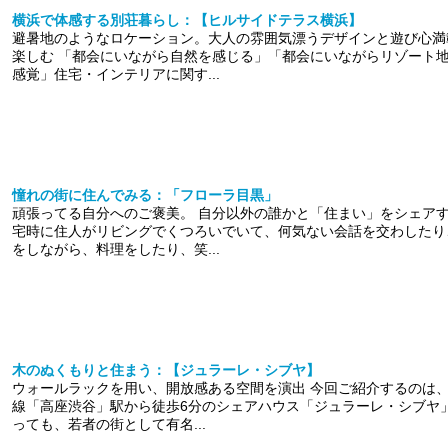
横浜で体感する別荘暮らし：【ヒルサイドテラス横浜】
避暑地のようなロケーション。大人の雰囲気漂うデザインと遊び心満
楽しむ 「都会にいながら自然を感じる」「都会にいながらリゾート
感覚」住宅・インテリアに関す...
憧れの街に住んでみる：「フローラ目黒」
頑張ってる自分へのご褒美。 自分以外の誰かと「住まい」をシェア
宅時に住人がリビングでくつろいでいて、何気ない会話を交わしたり
をしながら、料理をしたり、笑...
木のぬくもりと住まう：【ジュラーレ・シブヤ】
ウォールラックを用い、開放感ある空間を演出 今回ご紹介するのは
線「高座渋谷」駅から徒歩6分のシェアハウス「ジュラーレ・シブヤ
っても、若者の街として有名...