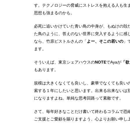
す。テクノロジーの脅威にストレスを抱える人も生
思想も強まるのかも。
必死に追いかけていた青い鳥の中身が、もぬけの殻
た鳥のように、答えのない世界に突入するように感
なら、竹原ピストルさんの「
よー、そこの若いの
」
ます。
そういえば、
東京シェアハウスの
NOTE
でAyaが
「欲
もあります。
規模は大きくなくても良いし、豪華でなくても良い
索する１年にしたいと思います。出来る出来ないは
になりますよね。単純な思考回路って素敵です。
さて、毎年好きなことだけ書いて終わるコラムで恐
ご支援とご愛顧を賜りますよう、心よりお願い申し