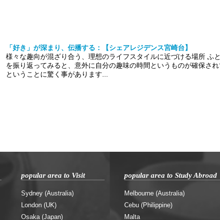
「好き」が深まり、伝播する：【シェアレジデンス宮崎台】
様々な趣向が混ざり合う、理想のライフスタイルに近づける場所 ふ
を振り返ってみると、意外に自分の趣味の時間というものが確保され
ということに驚く事があります...
popular area to Visit
popular area to Study Abroad
Sydney (Australia)
Melbourne (Australia)
London (UK)
Cebu (Philippine)
Osaka (Japan)
Malta