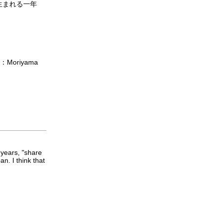
生まれる一年
r：Moriyama
 years, "share
n. I think that