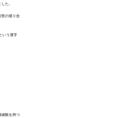
ました。
前世の巡り合
という漢字
価値観を持つ