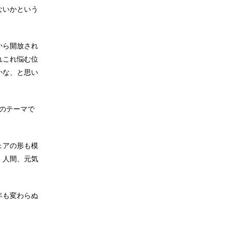
ないかという
から開放され
れこれ悩む位
かな、と思い
のテーマで
ェアの形も模
、人間、元気
年も変わらぬ