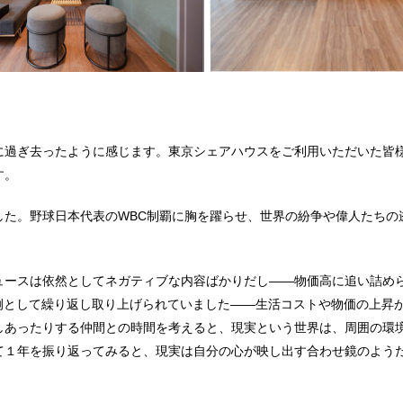
に過ぎ去ったように感じます。東京シェアハウスをご利用いただいた皆
す。
した。野球日本代表のWBC制覇に胸を躍らせ、世界の紛争や偉人たちの
ュースは依然としてネガティブな内容ばかりだし——物価高に追い詰め
例として繰り返し取り上げられていました——生活コストや物価の上昇
しあったりする仲間との時間を考えると、現実という世界は、周囲の環
て１年を振り返ってみると、現実は自分の心が映し出す合わせ鏡のよう