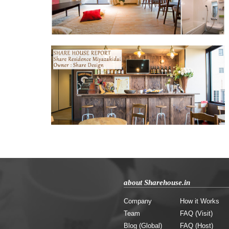
about Sharehouse.in
Company
How it Works
Team
FAQ (Visit)
Blog (Global)
FAQ (Host)