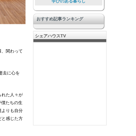
学びのある暮らし
大勢で暮らす大型物件
おすすめ記事ランキング
暮らしを通して助け合う
プライバシー充実
シェアハウスTV
コミュニティのある暮らし
様、関わって
趣味でつながる
国際国流もできる
SOHOあり、仕事とつながる
逝去に心を
安心安全
られた人々が
が僕たちの生
境よりも自分
だと感じた方