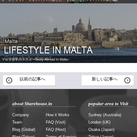
マルタ留学のススメ〜Study Abroad In Malta~
以前の記事へ
新しい記事へ
about Sharehouse.in
popular area to Visit
Company
How it Works
Sydney (Australia)
Team
FAQ (Visit)
London (UK)
Blog (Global)
FAQ (Host)
Osaka (Japan)