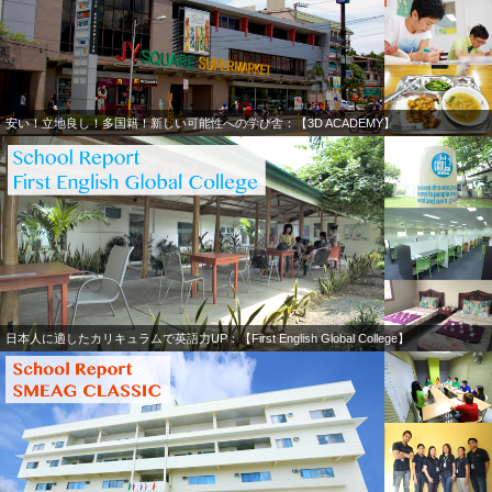
安い！立地良し！多国籍！新しい可能性への学び舎：【3D ACADEMY】
日本人に適したカリキュラムで英語力UP：【First English Global College】