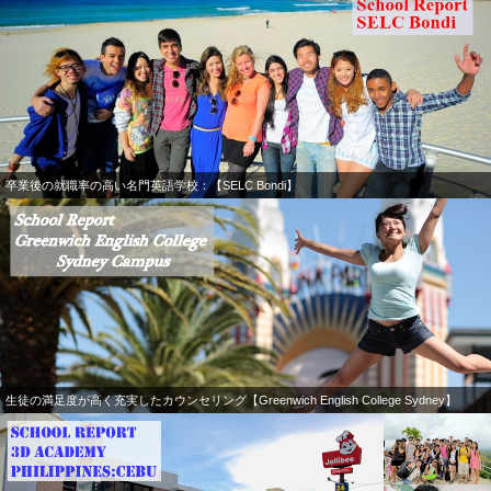
卒業後の就職率の高い名門英語学校：【SELC Bondi】
生徒の満足度が高く充実したカウンセリング【Greenwich English College Sydney】