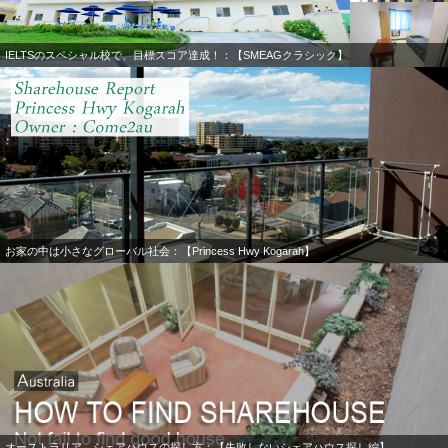
IELTSのスペシャル校で、目標スコア達成！：【SMEAGクラシック】
お家の中は小さなグローバル社会：【Princess Hwy Kogarah】
オーストラリア シェアハウスの探し方：【失敗しないシェアハウス探し編】