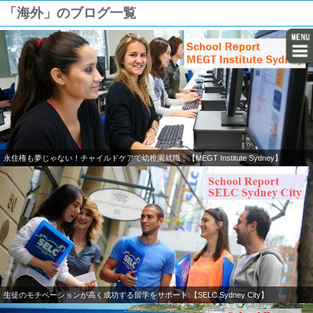
「海外」のブログ一覧
永住権も夢じゃない！チャイルドケアで幼稚園就職：【MEGT Institute Sydney】
生徒のモチベーションが高く成功する留学をサポート:【SELC Sydney City】