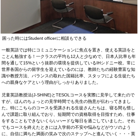
困った時にはStudent officerに相談もできる
一般英語では特にコミュニケーションに焦点を置き、使える英語をと
ことん勉強する！一クラスの平均も12人と少なめで、日本人比率も年
間を通して15%という抜群の環境を提供しているIHシドニー校。常に
世界各国からの留学生を迎えているのには、教師たちの経験豊富な知
識や教授方法、バランスの取れた国籍比率、スタッフによる生徒たち
への親身なケアという理由がしっかりありました。
児童英語教授法(J-SHINE)とTESOLコースを実際に見学して来たので
すが、ほんのちょっとの見学時間でも先生の熱意が伝わってきまし
た。特にこちらのコースを受講される生徒さんたちは、寝る間も惜し
んで課題に取り組んでおり、短期間での資格取得を目指すため、仕事
をすることもできないくらいハードな毎日を過ごしていました。それ
でもコースを終えたときには入学前の不安や悩みなどがウソのよう
に、自信に満ちた満面の笑みで次のステップへと進んでいく・・・英