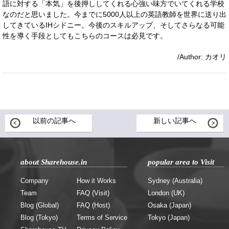
語に対する「本気」を後押ししてくれる心強い味方でいてくれる学校
なのだと思いました。今までに5000人以上の英語教師を世界に送り出
してきているIHシドニー。今後のスキルアップ、そしてさらなる可能
性を導く手段としてもこちらのコースは必見です。
/Author: カオリ
以前の記事へ
新しい記事へ
about Sharehouse.in
popular area to Visit
Company
How it Works
Sydney (Australia)
Team
FAQ (Visit)
London (UK)
Blog (Global)
FAQ (Host)
Osaka (Japan)
Blog (Tokyo)
Terms of Service
Tokyo (Japan)