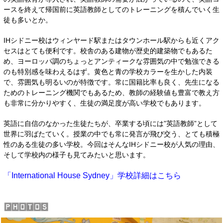
ースを終えて帰国前に英語教師としてのトレーニングを積んでいく生
徒も多いとか。
IHシドニー校はウィンヤード駅またはタウンホール駅からも近くアク
セスはとても便利です。校舎のある建物が歴史的建築物でもあるた
め、ヨーロッパ調のちょっとアンティークな雰囲気の中で勉強できる
のも特別感を味わえるはず。黄色と青の学校カラーを生かした内装
で、雰囲気も明るいのが特徴です。常に国籍比率も良く、先生になる
ためのトレーニング機関でもあるため、教師の経験値も豊富で教え方
も非常に分かりやすく、生徒の満足度が高い学校でもあります。
英語に自信のなかった生徒たちが、卒業する頃には”英語教師”として
世界に羽ばたていく。授業の中でも常に発言が飛び交う、とても積極
性のある生徒の多い学校。
今回はそんなIHシドニー校が人気の理由、
そして学校内の様子も見てみたいと思います。
「International House Sydney」学校詳細はこちら