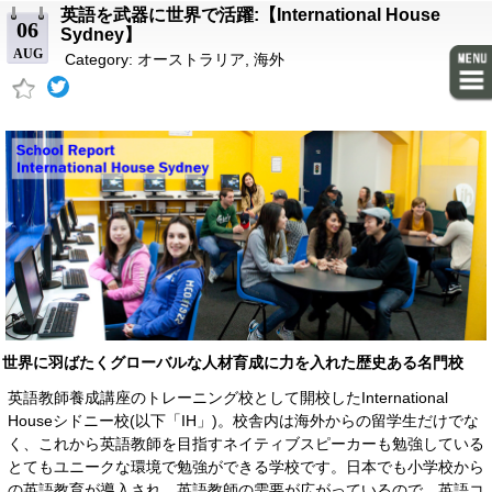
英語を武器に世界で活躍:【International House
06
Sydney】
AUG
Category:
オーストラリア
,
海外
世界に羽ばたくグローバルな人材育成に力を入れた歴史ある名門校
英語教師養成講座のトレーニング校として開校したInternational
Houseシドニー校(以下「IH」)。校舎内は海外からの留学生だけでな
く、これから英語教師を目指すネイティブスピーカーも勉強している
とてもユニークな環境で勉強ができる学校です。日本でも小学校から
の英語教育が導入され、英語教師の需要が広がっているので、英語コ