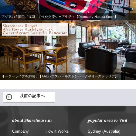
アジアの玄関口『福岡』で文化交流シェア生活：【Discovery Hakata South】
オージーライフを満喫：【AAEハウスハールストンパーク＠オーストラリア】
以前の記事へ
about Sharehouse.in
popular area to Visit
Company
How it Works
Sydney (Australia)