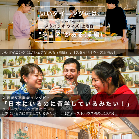
いいダイニングには”シェア”がある（前編）：【スタイリオウィズ上池台】
日本にいるのに留学しているみたい！：【ファーストハウス溝の口100⁺b】