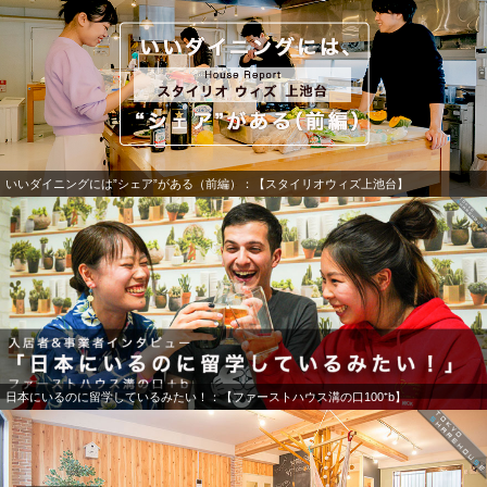
いいダイニングには”シェア”がある（前編）：【スタイリオウィズ上池台】
日本にいるのに留学しているみたい！：【ファーストハウス溝の口100⁺b】