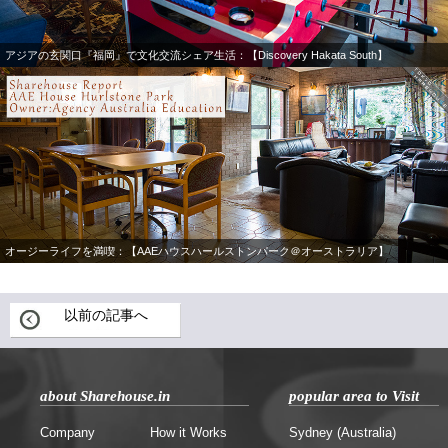
アジアの玄関口『福岡』で文化交流シェア生活：【Discovery Hakata South】
オージーライフを満喫：【AAEハウスハールストンパーク＠オーストラリア】
以前の記事へ
about Sharehouse.in
popular area to Visit
Company
How it Works
Sydney (Australia)