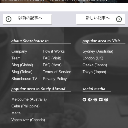
以前の記事へ
新しい記事へ
about Sharehouse.in
popular area to Visit
Company
How it Works
Sydney (Australia)
Team
FAQ (Visit)
London (UK)
Blog (Global)
FAQ (Host)
Osaka (Japan)
Blog (Tokyo)
Terms of Service
Tokyo (Japan)
Sharehouse.TV
Privacy Policy
popular area to Study Abroad
social media
Melbourne (Australia)
Cebu (Philippine)
Malta
Vancouver (Canada)