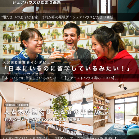
“陽だまりのような”お家、それが私の居場所：シェアハウスひだまり西新
日本にいるのに留学しているみたい！：【ファーストハウス溝の口100⁺b】
人と木が繋ぐひとときの出会い：【絆家シェアハウス-hitotoki-大阪 帝塚山】