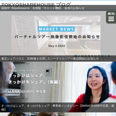
TOKYOSHAREHOUSE ブログ
保護中: Sharehouse.in 全国版「チャット機能」 追加のお知らせ
東京シェアハウス：3D映像を活用したバーチャルツアー配信開始のお知らせ
きっかけはシェア、きっかけをシェア：事業者インタビュー 【MANA SHARE中目黒：後
編】