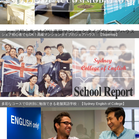
シェア初心者でもOK！高級マンションタイプのシェアハウス：【Supertop】
多彩なコースで目的別に勉強できる老舗英語学校：【Sydney English of College】