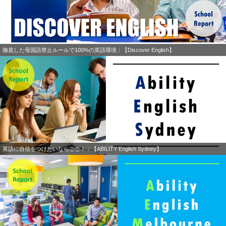
徹底した母国語禁止ルールで100%の英語環境：【Discover English】
英語に自信をつけたいならここ！：【ABILITY English Sydney】