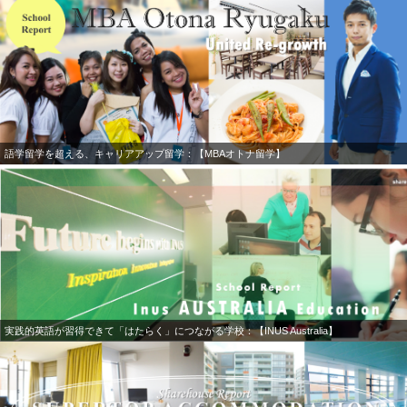
語学留学を超える、キャリアアップ留学：【MBAオトナ留学】
実践的英語が習得できて「はたらく」につながる学校：【INUS Australia】