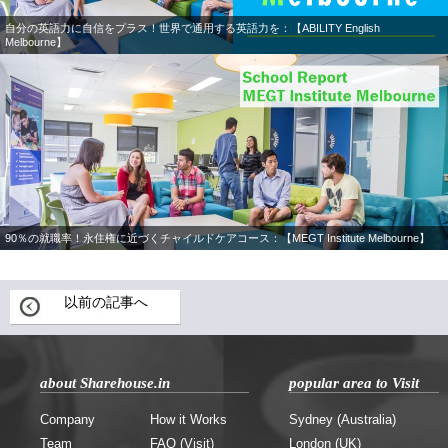
自分の英語力に自信をプラス！世界で通用する英語力を：【ABILITY English
Melbourne】
90％の就職率！永住権に近づくチャイルドケアコース：【MEGT Institute Melbourne】
以前の記事へ
about Sharehouse.in
popular area to Visit
Company
How it Works
Sydney (Australia)
Team
FAQ (Visit)
London (UK)